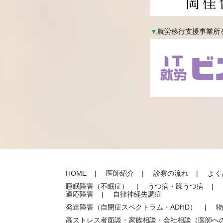
▼
就労移行支援事業所
HOME
医師紹介
診察の流れ
よく
睡眠障害（不眠症）
うつ病・躁うつ病
適応障害
自律神経失調症
発達障害
（自閉症スペクトラム・ADHD）
物
高ストレス者面談・家族相談・会社相談
（医師へ