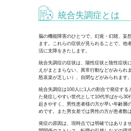
統合失調症とは
脳の機能障害のひとつで、幻覚・幻聴、妄
ます。これらの症状が見られることで、他
活に支障をきたします。
統合失調症の症状は、陽性症状と陰性症状
えがまとまらない、異常行動などがみられ
怒哀楽が乏しい）、自閉などがみられます
統合失調症は100人に1人の割合で発症す
た発症しやすい世代として10代半ばから30
起きやすく、男性患者様の方が早い年齢層
めです。また男女差では男性の方が患者数
発症の原因は、現時点では明確ではありま
間関係のストレス、転職や引越しなどの環