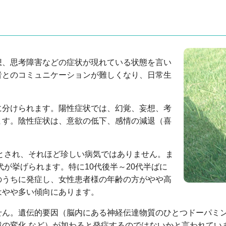
想、思考障害などの症状が現れている状態を言い
者とのコミュニケーションが難しくなり、日常生
に分けられます。陽性症状では、幻覚、妄想、考
ます。陰性症状は、意欲の低下、感情の減退（喜
。
るとされ、それほど珍しい病気ではありません。ま
代が挙げられます。特に10代後半～20代半ばに
のうちに発症し、女性患者様の年齢の方がやや高
はやや多い傾向にあります。
せん。遺伝的要因（脳内にある神経伝達物質のひとつドーパミン
境の変化 など）が加わると発症するのではないかと言われてい