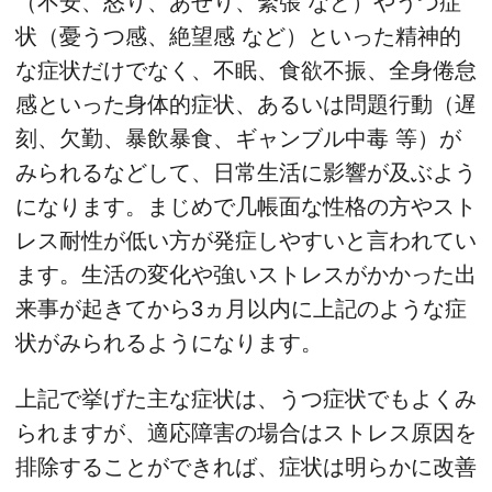
（不安、怒り、あせり、緊張 など）やうつ症
状（憂うつ感、絶望感 など）といった精神的
な症状だけでなく、不眠、食欲不振、全身倦怠
感といった身体的症状、あるいは問題行動（遅
刻、欠勤、暴飲暴食、ギャンブル中毒 等）が
みられるなどして、日常生活に影響が及ぶよう
になります。まじめで几帳面な性格の方やスト
レス耐性が低い方が発症しやすいと言われてい
ます。生活の変化や強いストレスがかかった出
来事が起きてから3ヵ月以内に上記のような症
状がみられるようになります。
上記で挙げた主な症状は、うつ症状でもよくみ
られますが、適応障害の場合はストレス原因を
排除することができれば、症状は明らかに改善